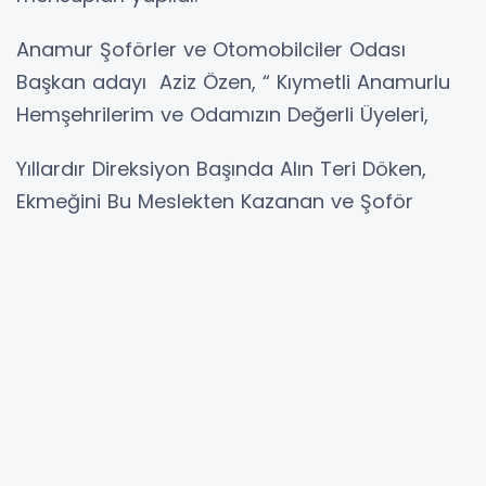
Anamur Şoförler ve Otomobilciler Odası
Başkan adayı Aziz Özen, “ Kıymetli Anamurlu
Hemşehrilerim ve Odamızın Değerli Üyeleri,
Yıllardır Direksiyon Başında Alın Teri Döken,
Ekmeğini Bu Meslekten Kazanan ve Şoför
Esnafımızın Yaşadığı Sıkıntıları Bilen Bir
Kardeşiniz Olarak Bugün Destekleriniz Ve
Teşviklerinizle Oda Başkanlığına Adaylığımı
Açıklamış Bulunmaktayım.
Anamur Şoförler ve Otomobilciler Odasının
516 üyesi bulunmaktadır.
Bu Camianın Bir Parçası Olmaktan Her Zaman