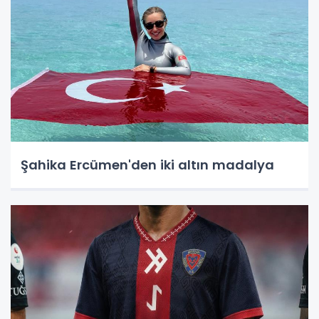
Şahika Ercümen'den iki altın madalya