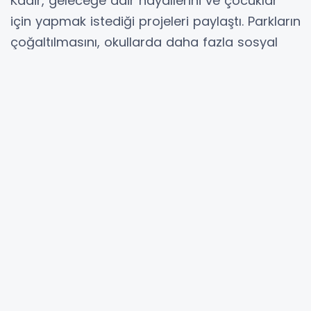
Kadir, geleceğe dair hayallerini ve çocuklar
için yapmak istediği projeleri paylaştı. Parkların
çoğaltılmasını, okullarda daha fazla sosyal
etkinlik düzenlenmesini isteyen Kadir, çevre
temizliği ve okul kantinlerine de özel önem
verdiğini belirtti.
Konuyla ilgili açıklama yapan Akdeniz
Kaymakamı ve Belediye Başkan Vekili Zeyit
Şener, 23 Nisan’ın taşıdığı anlam ve öneme
dikkat çekerek şunları söyledi: "Gazi Mustafa
Kemal Atatürk’ün çocuklara armağan ettiği bu
anlamlı gün, sadece bir bayram değil; aynı
zamanda geleceğimizi emanet ettiğimiz
çocuklarımıza duyduğumuz güvenin de bir
simgesidir. Bugün makam koltuğunu