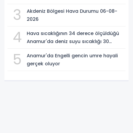
3
Akdeniz Bölgesi Hava Durumu 06-08-
2026
4
Hava sıcaklığının 34 derece ölçüldüğü
Anamur'da deniz suyu sıcaklığı 30
dereceyi gördü
5
Anamur'da Engelli gencin umre hayali
gerçek oluyor