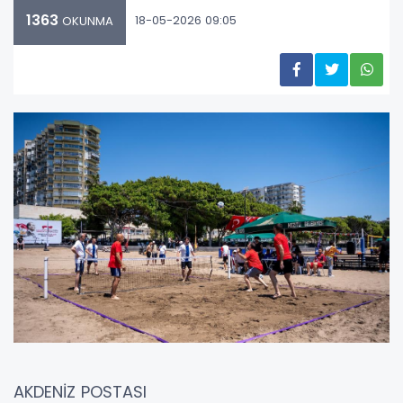
1363
18-05-2026 09:05
OKUNMA
AKDENİZ POSTASI