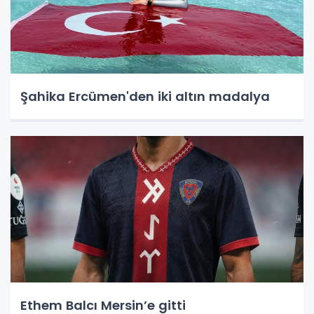
Şahika Ercümen'den iki altın madalya
Ethem Balcı Mersin’e gitti