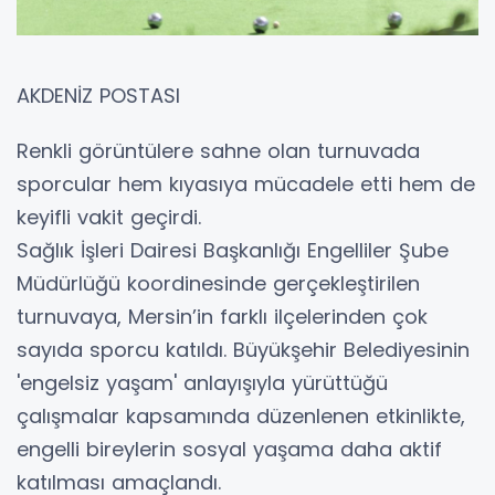
AKDENİZ POSTASI
Renkli görüntülere sahne olan turnuvada
sporcular hem kıyasıya mücadele etti hem de
keyifli vakit geçirdi.
Sağlık İşleri Dairesi Başkanlığı Engelliler Şube
Müdürlüğü koordinesinde gerçekleştirilen
turnuvaya, Mersin’in farklı ilçelerinden çok
sayıda sporcu katıldı. Büyükşehir Belediyesinin
'engelsiz yaşam' anlayışıyla yürüttüğü
çalışmalar kapsamında düzenlenen etkinlikte,
engelli bireylerin sosyal yaşama daha aktif
katılması amaçlandı.