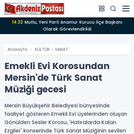
14:12
Anamur'da Kasten öldürmeye teşebbüs şüphelisi
tutuklandı
Anasayfa
KÜLTÜR - SANAT
Emekli Evi Korosundan
Mersin'de Türk Sanat
Müziği gecesi
Mersin Büyükşehir Belediyesi bünyesinde
faaliyet gösteren Emekli Evi üyelerinden oluşan
Gönülden Sesler Korosu, 'Hatıralarda Kalan
Ezgiler' konserinde Türk Sanat Müziğinin sevilen