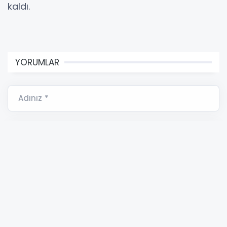
kaldı.
YORUMLAR
Adınız *
E-Posta Adresiniz *
Yorumunuz *