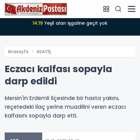
14:18
Büyükşehir Belediyesi sürdürülebilir kalkınmada
zirvede
Anasayfa
ASAYİŞ
Eczacı kalfası sopayla
darp edildi
Mersin'in Erdemli ilçesinde bir hasta yakını,
reçetedeki ilaç yerine muadilini veren eczacı
kalfasını sopayla darp etti.