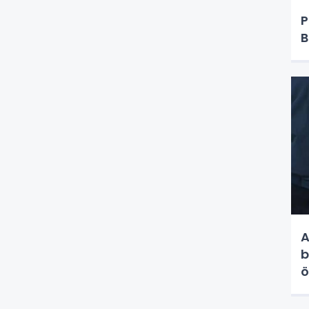
P
B
A
b
ö