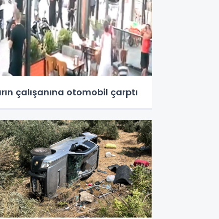
ırın çalışanına otomobil çarptı