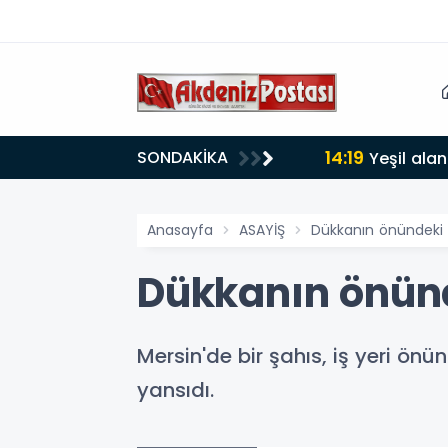
14:19
SONDAKİKA
lığı 30 dereceyi gördü
Yeşil alan
Anasayfa
ASAYİŞ
Dükkanın önündeki 
Dükkanın önünd
Mersin'de bir şahıs, iş yeri ö
yansıdı.