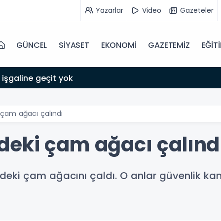
Yazarlar
Video
Gazeteler
GÜNCEL
SİYASET
EKONOMİ
GAZETEMİZ
EĞİT
 işgaline geçit yok
çam ağacı çalındı
eki çam ağacı çalınd
nündeki çam ağacını çaldı. O anlar güvenlik k