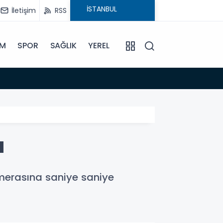
İletişim
RSS
İM
SPOR
SAĞLIK
YEREL
14:18
Büyükş
ı
amerasına saniye saniye