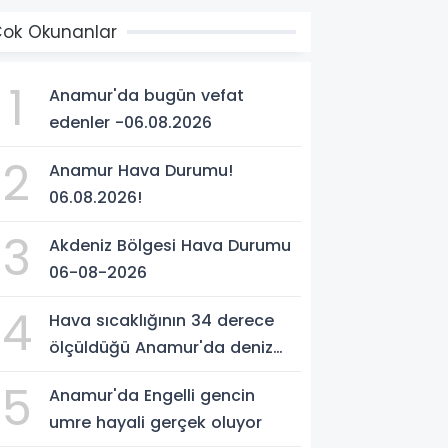
ok Okunanlar
1
Anamur'da bugün vefat
edenler -06.08.2026
2
Anamur Hava Durumu!
06.08.2026!
3
Akdeniz Bölgesi Hava Durumu
06-08-2026
4
Hava sıcaklığının 34 derece
ölçüldüğü Anamur'da deniz
suyu sıcaklığı 30 dereceyi
5
Anamur'da Engelli gencin
gördü
umre hayali gerçek oluyor