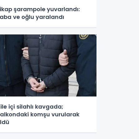
ikap şarampole yuvarlandı:
aba ve oğlu yaralandı
ile içi silahlı kavgada;
alkondaki komşu vurularak
ldü