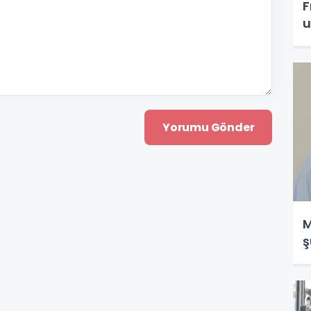
F
u
M
ş