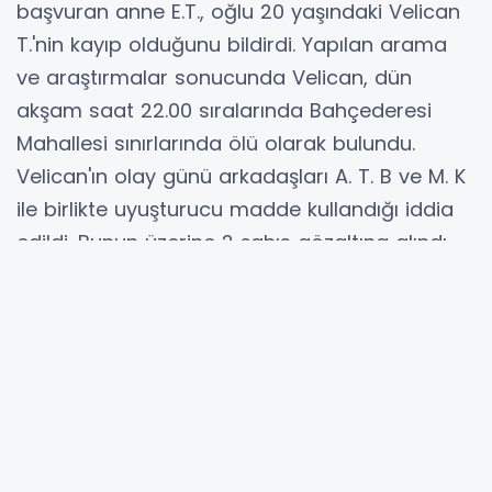
başvuran anne E.T., oğlu 20 yaşındaki Velican
T.'nin kayıp olduğunu bildirdi. Yapılan arama
ve araştırmalar sonucunda Velican, dün
akşam saat 22.00 sıralarında Bahçederesi
Mahallesi sınırlarında ölü olarak bulundu.
Velican'ın olay günü arkadaşları A. T. B ve M. K
ile birlikte uyuşturucu madde kullandığı iddia
edildi. Bunun üzerine 2 şahıs gözaltına alındı.
Şüphelilerin ifadelerinde, Velican'ın
fenalaşmasının ardından korkuya kapıldıklarını
onu ormanlık alana bıraktıklarını söyledikleri
öğrenildi.
Olayla ilgili soruşturmanın devam ettiği
bildirildi.