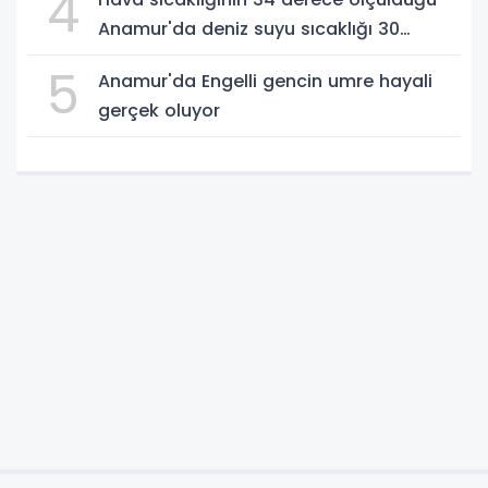
4
Anamur'da deniz suyu sıcaklığı 30
dereceyi gördü
5
Anamur'da Engelli gencin umre hayali
gerçek oluyor