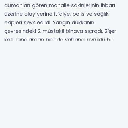
dumanları gören mahalle sakinlerinin ihbarı
üzerine olay yerine itfaiye, polis ve sağlık
ekipleri sevk edildi. Yangın dükkanın
çevresindeki 2 müstakil binaya sıçradı. 2'şer
katlı binalardan birinde yabancı uyruklu bir
ailenin yaşadığı, yangın sırasında ise evde
olmadıkları, diğer binanın ise boş olduğu
öğrenildi. Mersin Büyükşehir Belediyesi İtfaiye
ekiplerinin müdahalesiyle yangın kısa sürede
kontrol altına alındı.
Olayda can kaybı ya da yaralanma
yaşanmazken, binalar kullanılmaz hale geldi.
Şehitkerim Mahallesi Muhtarı Ercan Oskay,
yangın iş yerinden çıktığını can kaybının
olmadığını söyledi.