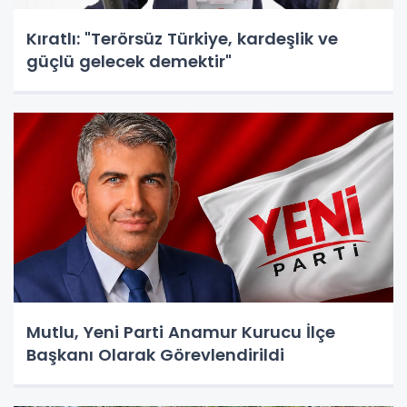
Kıratlı: "Terörsüz Türkiye, kardeşlik ve
güçlü gelecek demektir"
Mutlu, Yeni Parti Anamur Kurucu İlçe
Başkanı Olarak Görevlendirildi