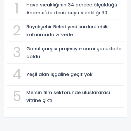
1
Hava sıcaklığının 34 derece ölçüldüğü
Anamur'da deniz suyu sıcaklığı 30
dereceyi gördü
2
Büyükşehir Belediyesi sürdürülebilir
kalkınmada zirvede
3
Gönül çarşısı projesiyle cami çocuklarla
doldu
4
Yeşil alan işgaline geçit yok
5
Mersin film sektöründe uluslararası
vitrine çıktı