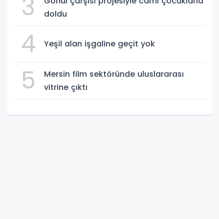
3
Gönül çarşısı projesiyle cami çocuklarla
doldu
4
Yeşil alan işgaline geçit yok
5
Mersin film sektöründe uluslararası
vitrine çıktı