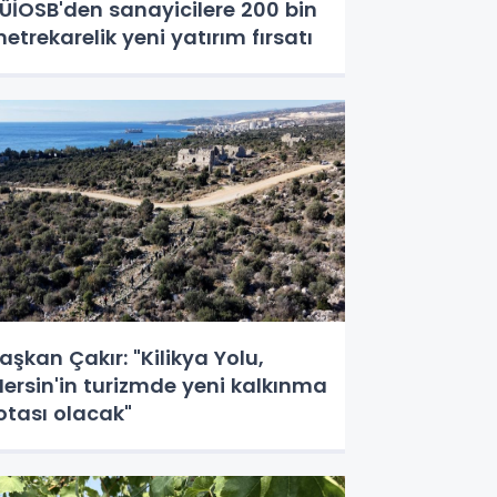
ÜİOSB'den sanayicilere 200 bin
etrekarelik yeni yatırım fırsatı
aşkan Çakır: "Kilikya Yolu,
ersin'in turizmde yeni kalkınma
otası olacak"