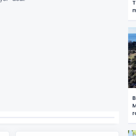
T
m
B
M
r