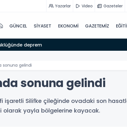
Yazarlar
Video
Gazeteler
GÜNCEL
SİYASET
EKONOMİ
GAZETEMİZ
EĞİT
üklüğünde deprem
a sonuna gelindi
nda sonuna gelindi
afi işaretli Silifke çileğinde ovadaki son has
olarak yayla bölgelerine kayacak.