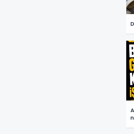
D
A
n