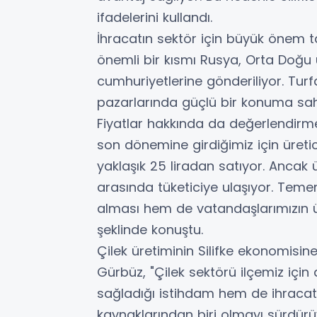
ifadelerini kullandı.
İhracatın sektör için büyük önem taş
önemli bir kısmı Rusya, Orta Doğu ül
cumhuriyetlerine gönderiliyor. Tur
pazarlarında güçlü bir konuma sahi
Fiyatlar hakkında da değerlendir
son dönemine girdiğimiz için üreti
yaklaşık 25 liradan satıyor. Ancak 
arasında tüketiciye ulaşıyor. Temen
alması hem de vatandaşlarımızın ü
şeklinde konuştu.
Çilek üretiminin Silifke ekonomisi
Gürbüz, "Çilek sektörü ilçemiz için
sağladığı istihdam hem de ihracat g
kaynaklarından biri olmayı sürdürü