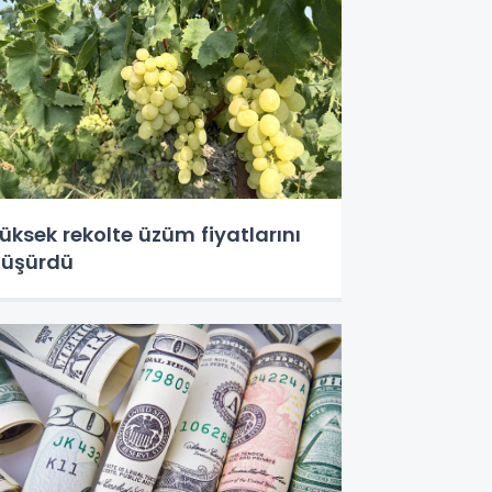
üksek rekolte üzüm fiyatlarını
üşürdü