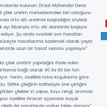
lamalarda bulunan Ziraat Mühendisi Deniz
mli çilek üretim merkezlerinden biri olduğunu
nda örtü altı üretimle başladığını söyledi.
 ayı itibarıyla örtü altı alanlarda başlıyor.
ediyor. Şu anda ovadaki son hasatları
 süreçte hasatlarımız kademeli olarak yayla
çemizde uzun bir hasat sezonu yaşanıyor"
 çilek üretimi yapıldığını ifade eden
şartlarına bağlı olarak 40 ila 60 bin ton
liyor. Verim, özellikle hava koşullarına göre
u. Silifke çileğinin kalitesiyle öne çıktığını
irilen çilekler iri yapısı, koyu rengi, aroması
yapısı özellikle ihracat açısından büyük
e çileği dış pazarlarda yoğun talep görüyor"