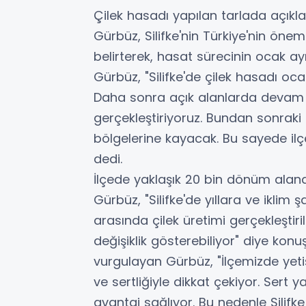
Çilek hasadı yapılan tarlada açık
Gürbüz, Silifke'nin Türkiye'nin öne
belirterek, hasat sürecinin ocak ayı
Gürbüz, "Silifke'de çilek hasadı ocak
Daha sonra açık alanlarda devam 
gerçekleştiriyoruz. Bundan sonraki
bölgelerine kayacak. Bu sayede il
dedi.
İlçede yaklaşık 20 bin dönüm alanda
Gürbüz, "Silifke'de yıllara ve iklim 
arasında çilek üretimi gerçekleştiri
değişiklik gösterebiliyor" diye konuşt
vurgulayan Gürbüz, "İlçemizde yetişt
ve sertliğiyle dikkat çekiyor. Sert 
avantaj sağlıyor. Bu nedenle Silifk