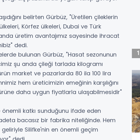
ıdığını belirten Gürbüz, "Üretilen çileklerin
keleri, Körfez ülkeleri, Dubai ve Türk
fanda üretim avantajımız sayesinde ihracat
biz" dedi.
melerde bulunan Gürbüz, "Hasat sezonunun
cimiz şu anda çileği tarlada kilogramı
ürün market ve pazarlarda 80 ila 100 lira
nimiz hem üreticimizin emeğinin karşılığını
rüne daha uygun fiyatlarla ulaşabilmesidir"
ne önemli katkı sunduğunu ifade eden
 adeta bacasız bir fabrika niteliğinde. Hem
eliriyle Silifke'nin en önemli geçim
yor" dedi.