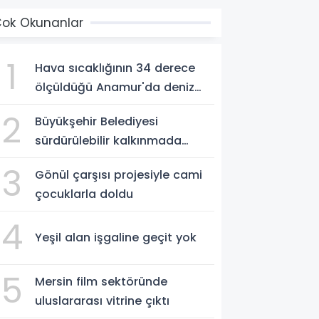
ok Okunanlar
1
Hava sıcaklığının 34 derece
ölçüldüğü Anamur'da deniz
suyu sıcaklığı 30 dereceyi
2
Büyükşehir Belediyesi
gördü
sürdürülebilir kalkınmada
zirvede
3
Gönül çarşısı projesiyle cami
çocuklarla doldu
4
Yeşil alan işgaline geçit yok
5
Mersin film sektöründe
uluslararası vitrine çıktı