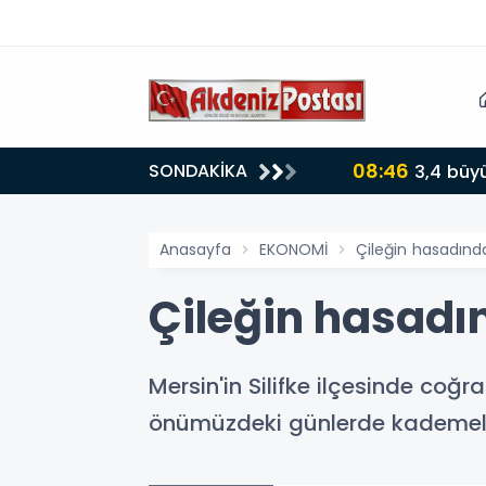
08:46
SONDAKİKA
3,4 büy
Anasayfa
EKONOMİ
Çileğin hasadınd
Çileğin hasadı
Mersin'in Silifke ilçesinde coğr
önümüzdeki günlerde kademeli 