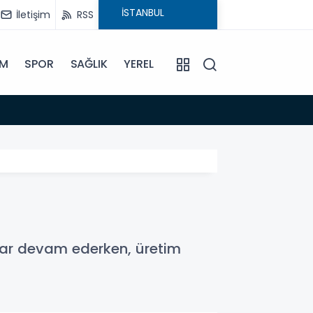
İletişim
RSS
İM
SPOR
SAĞLIK
YEREL
08:45
Anamu
atlar devam ederken, üretim