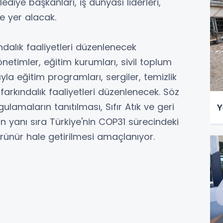
lediye başkanları, iş dünyası liderleri,
de yer alacak.
kındalık faaliyetleri düzenlenecek
netimler, eğitim kurumları, sivil toplum
ıyla eğitim programları, sergiler, temizlik
li farkındalık faaliyetleri düzenlenecek. Söz
ulamaların tanıtılması, Sıfır Atık ve geri
Y
in yanı sıra Türkiye'nin COP31 sürecindeki
ünür hale getirilmesi amaçlanıyor.