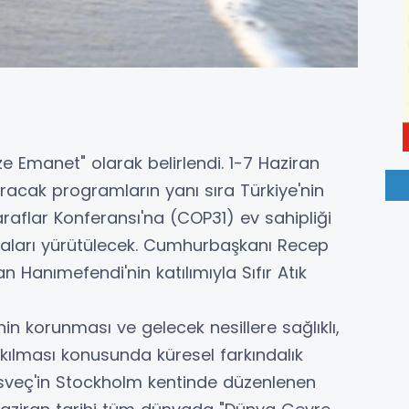
ize Emanet" olarak belirlendi. 1-7 Haziran
ıracak programların yanı sıra Türkiye'nin
 Taraflar Konferansı'na (COP31) ev sahipliği
ışmaları yürütülecek. Cumhurbaşkanı Recep
 Hanımefendi'nin katılımıyla Sıfır Atık
nin korunması ve gelecek nesillere sağlıklı,
akılması konusunda küresel farkındalık
İsveç'in Stockholm kentinde düzenlenen