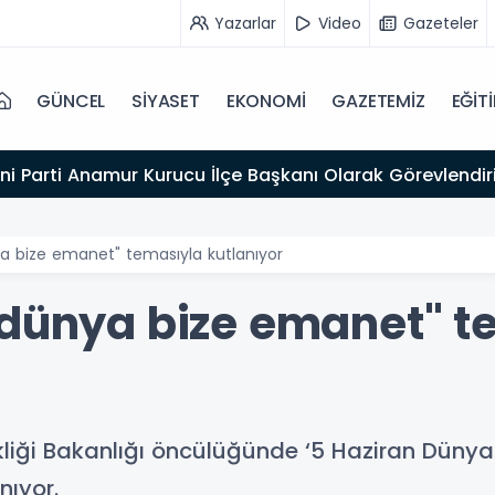
Yazarlar
Video
Gazeteler
GÜNCEL
SİYASET
EKONOMİ
GAZETEMİZ
EĞİT
ni Parti Anamur Kurucu İlçe Başkanı Olarak Görevlendiri
a bize emanet" temasıyla kutlanıyor
"dünya bize emanet" t
şikliği Bakanlığı öncülüğünde ‘5 Haziran Düny
nıyor.