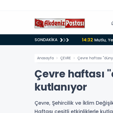
14:32
SONDAKİKA
Mutlu, Ye
Anasayfa
ÇEVRE
Çevre haftası "düny
Çevre haftası 
kutlanıyor
Çevre, Şehircilik ve İklim Deği
Haftası çeşitli etkinliklerle kutla