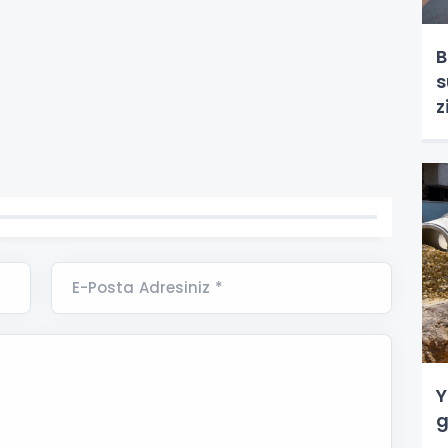
B
s
z
E-Posta Adresiniz *
Y
g