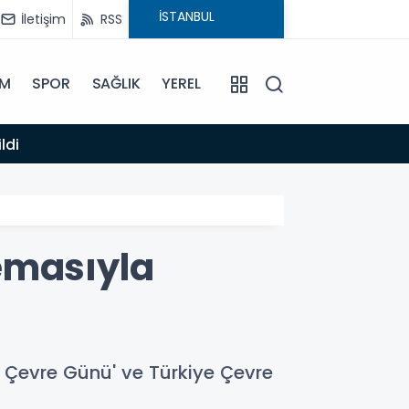
İletişim
RSS
İM
SPOR
SAĞLIK
YEREL
14:12
ldi
Anamur
emasıyla
a Çevre Günü' ve Türkiye Çevre