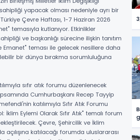
n Birleşmiş Milletler İklim Değişikliği
sahipliği yapacak olması nedeniyle ayrı bir
3
Türkiye Çevre Haftası, 1-7 Haziran 2026
t" temasıyla kutlanıyor. Etkinlikler
ipliği ve başkanlığı sürecine ilişkin tanıtım
ze Emanet" teması ile gelecek nesillere daha
ülebilir bir dünya bırakma sorumluluğuna
lımıyla sıfır atık forumu düzenlenecek
i kapsamında Cumhurbaşkanı Recep Tayyip
fendi'nin katılımıyla Sıfır Atık Forumu
B
: İklim Eylemi Olarak Sıfır Atık" temalı forum
g
leştirilecek. Çevre, Şehircilik ve İklim
a açılışına katılacağı forumda uluslararası