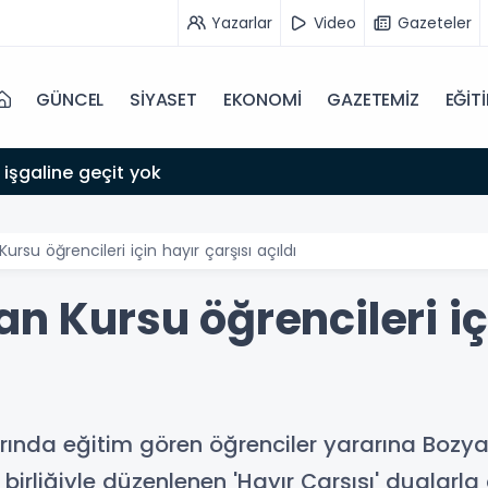
Yazarlar
Video
Gazeteler
GÜNCEL
SİYASET
EKONOMİ
GAZETEMİZ
EĞİT
 işgaline geçit yok
ursu öğrencileri için hayır çarşısı açıldı
an Kursu öğrencileri iç
arında eğitim gören öğrenciler yararına Bozya
birliğiyle düzenlenen 'Hayır Çarşısı' dualarla 