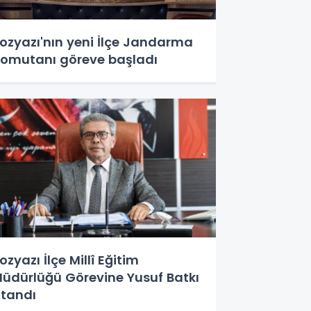
ozyazı'nın yeni İlçe Jandarma
omutanı göreve başladı
ozyazı İlçe Millî Eğitim
üdürlüğü Görevine Yusuf Batkı
tandı