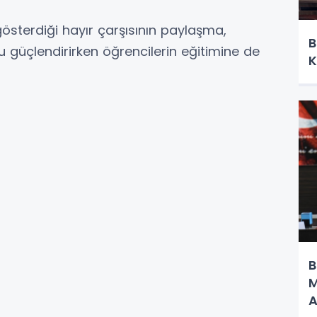
 gösterdiği hayır çarşısının paylaşma,
B
üçlendirirken öğrencilerin eğitimine de
K
B
M
A