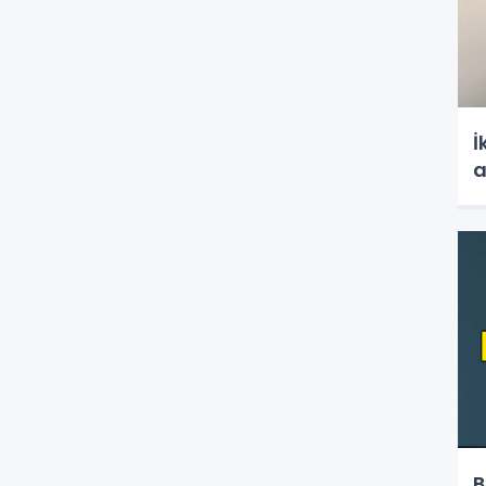
İ
a
B