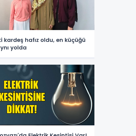
ki kardeş hafız oldu, en küçüğü
ynı yolda
ozyazı'da Elektrik Kesintisi Var!