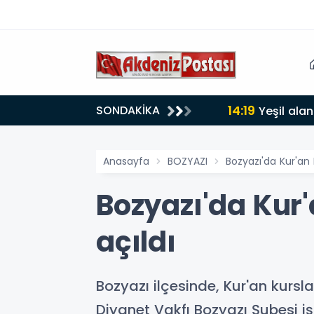
14:19
SONDAKİKA
lığı 30 dereceyi gördü
Yeşil alan
Anasayfa
BOZYAZI
Bozyazı'da Kur'an K
Bozyazı'da Kur'
açıldı
Bozyazı ilçesinde, Kur'an kursl
Diyanet Vakfı Bozyazı Şubesi iş 