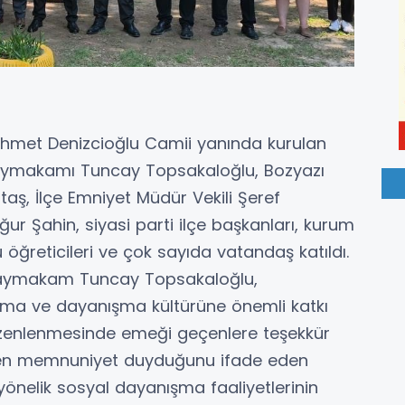
ehmet Denizcioğlu Camii yanında kurulan
ı Kaymakamı Tuncay Topsakaloğlu, Bozyazı
taş, İlçe Emniyet Müdür Vekili Şeref
ğur Şahin, siyasi parti ilçe başkanları, kurum
su öğreticileri ve çok sayıda vatandaş katıldı.
n Kaymakam Tuncay Topsakaloğlu,
şma ve dayanışma kültürüne önemli katkı
düzenlenmesinde emeği geçenlere teşekkür
giden memnuniyet duyduğunu ifade eden
yönelik sosyal dayanışma faaliyetlerinin