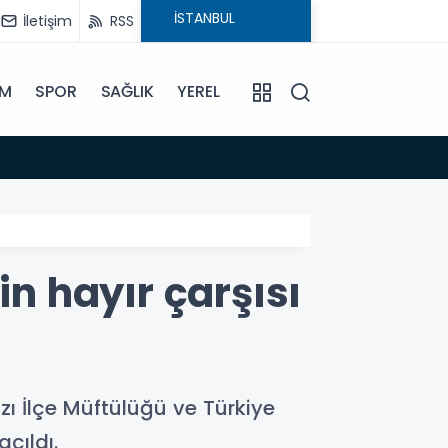
İletişim
RSS
İM
SPOR
SAĞLIK
YEREL
14:18
Büyükş
in hayır çarşısı
zı İlçe Müftülüğü ve Türkiye
açıldı.