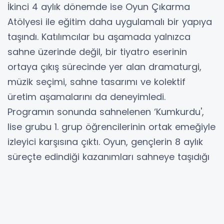
İkinci 4 aylık dönemde ise Oyun Çıkarma
Atölyesi ile eğitim daha uygulamalı bir yapıya
taşındı. Katılımcılar bu aşamada yalnızca
sahne üzerinde değil, bir tiyatro eserinin
ortaya çıkış sürecinde yer alan dramaturgi,
müzik seçimi, sahne tasarımı ve kolektif
üretim aşamalarını da deneyimledi.
Programın sonunda sahnelenen ‘Kumkurdu',
lise grubu 1. grup öğrencilerinin ortak emeğiyle
izleyici karşısına çıktı. Oyun, gençlerin 8 aylık
süreçte edindiği kazanımları sahneye taşıdığı
bir final çalışması oldu. Tarsus Belediyesi,
gençlerin sanatla buluştuğu, üretim
süreçlerine dahil olduğu ve kendilerini ifade
edebildikleri çalışmaları desteklemeyi