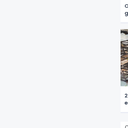
O
g
2
e
Ç