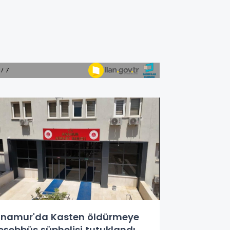
namur'da Kasten öldürmeye
eşebbüs şüphelisi tutuklandı