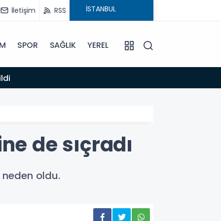
İletişim
RSS
İM
SPOR
SAĞLIK
YEREL
14:12
ldi
Anamur
ine de sıçradı
e neden oldu.