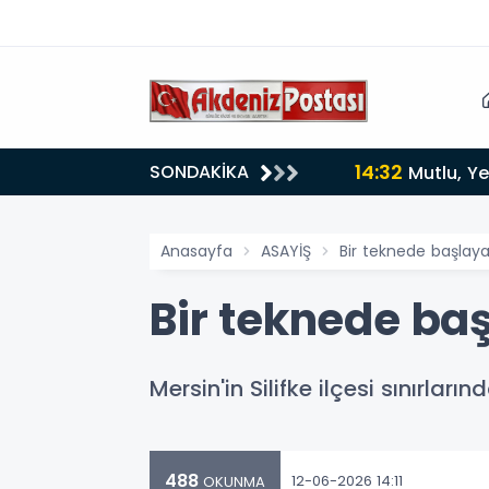
14:32
SONDAKİKA
Mutlu, Ye
Anasayfa
ASAYİŞ
Bir teknede başlaya
Bir teknede baş
Mersin'in Silifke ilçesi sınırla
488
12-06-2026 14:11
OKUNMA