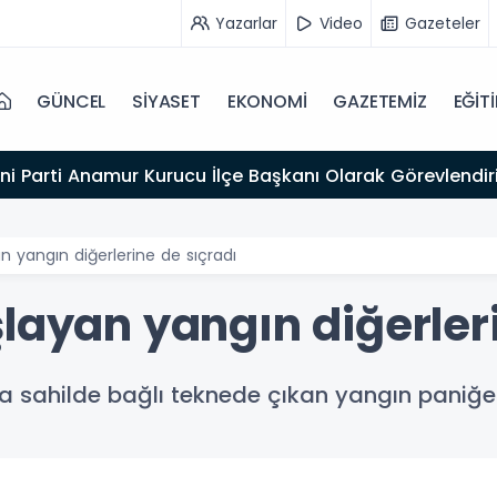
Yazarlar
Video
Gazeteler
GÜNCEL
SİYASET
EKONOMİ
GAZETEMİZ
EĞİT
ni Parti Anamur Kurucu İlçe Başkanı Olarak Görevlendiri
n yangın diğerlerine de sıçradı
layan yangın diğerler
rında sahilde bağlı teknede çıkan yangın paniğ