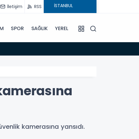
İletişim
RSS
İM
SPOR
SAĞLIK
YEREL
14:18
Büyükş
k kamerasına
 güvenlik kamerasına yansıdı.