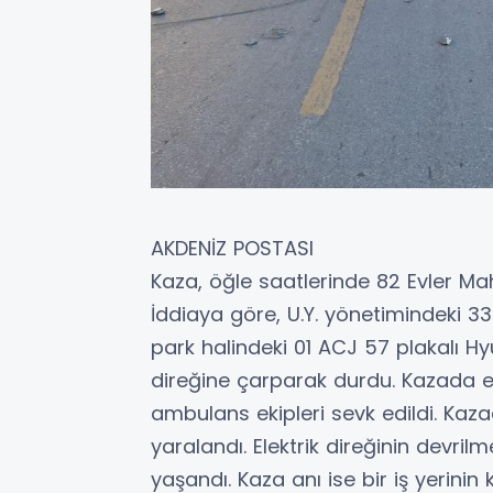
AKDENİZ POSTASI
Kaza, öğle saatlerinde 82 Evler M
İddiaya göre, U.Y. yönetimindeki 3
park halindeki 01 ACJ 57 plakalı H
direğine çarparak durdu. Kazada elek
ambulans ekipleri sevk edildi. Kazad
yaralandı. Elektrik direğinin devril
yaşandı. Kaza anı ise bir iş yerini