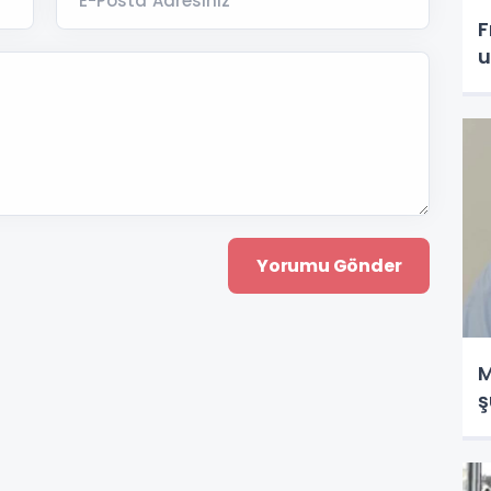
E-Posta Adresiniz *
F
u
M
ş