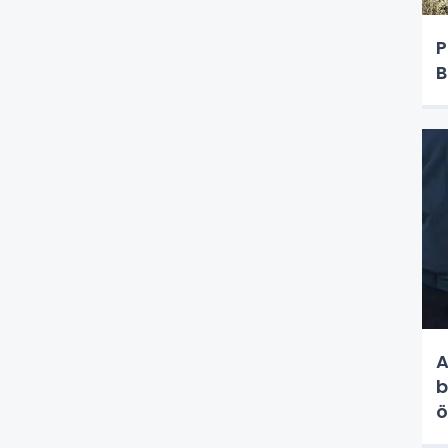
P
B
A
b
ö