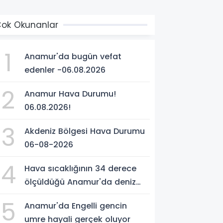
ok Okunanlar
1
Anamur'da bugün vefat
edenler -06.08.2026
2
Anamur Hava Durumu!
06.08.2026!
3
Akdeniz Bölgesi Hava Durumu
06-08-2026
4
Hava sıcaklığının 34 derece
ölçüldüğü Anamur'da deniz
suyu sıcaklığı 30 dereceyi
5
Anamur'da Engelli gencin
gördü
umre hayali gerçek oluyor