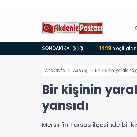
14:19
SONDAKİKA
lığı 30 dereceyi gördü
Yeşil alan
Anasayfa
ASAYİŞ
Bir kişinin yaraland
Bir kişinin yar
yansıdı
Mersin'in Tarsus ilçesinde bir k