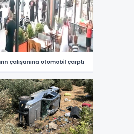
ırın çalışanına otomobil çarptı