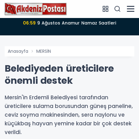
06:57
Anamur’da 09-08-2026 nöbetçi Eczane
Anasayfa
MERSİN
Belediyeden üreticilere
önemli destek
Mersin'in Erdemli Belediyesi tarafından
üreticilere sulama borusundan güneş paneline,
ceviz soyma makinesinden, sera naylonu ve
küçükbaş hayvan yemine kadar bir çok destek
verildi.