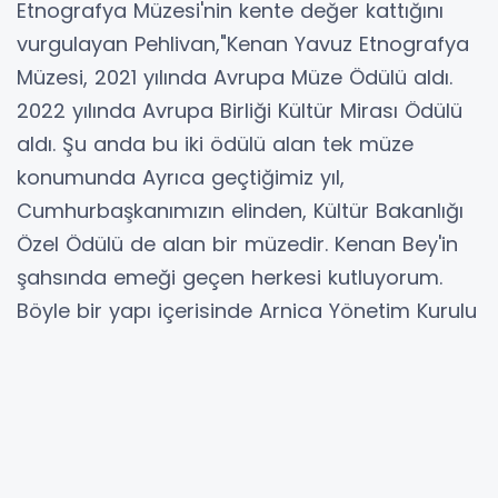
Etnografya Müzesi'nin kente değer kattığını
vurgulayan Pehlivan,"Kenan Yavuz Etnografya
Müzesi, 2021 yılında Avrupa Müze Ödülü aldı.
2022 yılında Avrupa Birliği Kültür Mirası Ödülü
aldı. Şu anda bu iki ödülü alan tek müze
konumunda Ayrıca geçtiğimiz yıl,
Cumhurbaşkanımızın elinden, Kültür Bakanlığı
Özel Ödülü de alan bir müzedir. Kenan Bey'in
şahsında emeği geçen herkesi kutluyorum.
Böyle bir yapı içerisinde Arnica Yönetim Kurulu
Başkanı Senur Akın Biçer hanımın, Arnica
ArtLand'in bir çalıştay ve sanat kampı
yapması ayrı bir önem taşımaktadır" diye
konuştu.
Mersin-Tarsus Organize Sanayi Bölgesi'nin