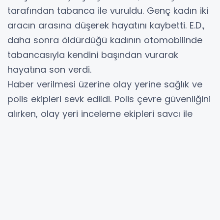
tarafından tabanca ile vuruldu. Genç kadın iki
aracın arasına düşerek hayatını kaybetti. E.D.,
daha sonra öldürdüğü kadının otomobilinde
tabancasıyla kendini başından vurarak
hayatına son verdi.
Haber verilmesi üzerine olay yerine sağlık ve
polis ekipleri sevk edildi. Polis çevre güvenliğini
alırken, olay yeri inceleme ekipleri savcı ile
birlikte inceleme yaptı.
Olay yerinde incelemenin tamamlanmasının
ardından her iki cenaze de otopsi için Mersin
Üniversitesi Tıp Fakültesi Hastanesi morguna
götürüldü.