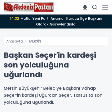
14:12
Anamur'da Kasten öldürmeye teşebbüs şüphelisi
tutuklandı
Anasayfa
MERSİN
Başkan Seçer'in kardeşi
son yolculuğuna
uğurlandı
Mersin Büyükşehir Belediye Başkanı Vahap
Seçer’in kardeşi Uğurcan Seçer, Tarsus'ta son
yolculuğuna uğurlandı.