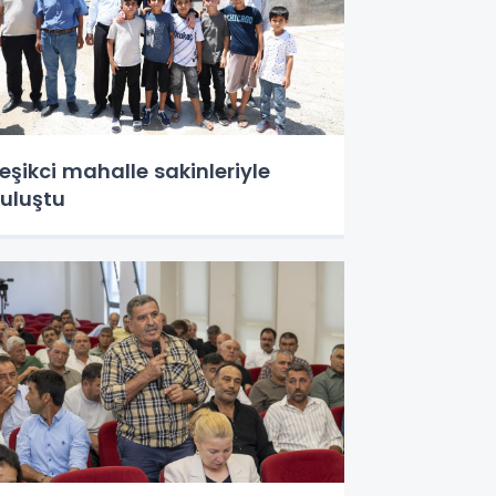
eşikci mahalle sakinleriyle
uluştu