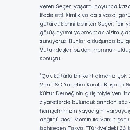
veren Seçer, yaşamı boyunca kazand
ifade etti. Kimlik ya da siyasal gö
götürdüklerini belirten Seçer, "Bi
görüş ayrımı yapmamak bizim şiarım
sunuyoruz. Bunlar olduğunda bu g
Vatandaşlar bizden memnun olduğu
konuştu.
"Çok kültürlü bir kent olmanız çok 
Van TSO Yönetim Kurulu Başkanı N
Kültür Derneğinin girişimiyle yeni 
ziyaretlerde bulunduklarından söz 
hemşehrimizin yaşadığını varsayd
değildi" dedi. Mersin ile Van’ın şehi
bahseden Takva, "Türkiye’deki 33 bü