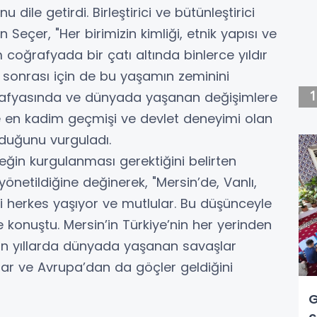
dile getirdi. Birleştirici ve bütünleştirici
Seçer, "Her birimizin kimliği, etnik yapısı ve
 coğrafyada bir çatı altında binlerce yıldır
sonrası için de bu yaşamın zeminini
ğrafyasında ve dünyada yaşanan değişimlere
e en kadim geçmişi ve devlet deneyimi olan
lduğunu vurguladı.
ğin kurgulanması gerektiğini belirten
yönetildiğine değinerek, "Mersin’de, Vanlı,
eli herkes yaşıyor ve mutlular. Bu düşünceyle
e konuştu. Mersin’in Türkiye’nin her yerinden
on yıllarda dünyada yaşanan savaşlar
ar ve Avrupa’dan da göçler geldiğini
G
ç