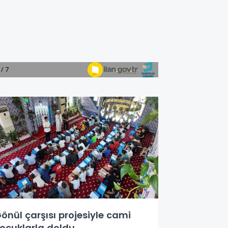
önül çarşısı projesiyle cami
ocuklarla doldu