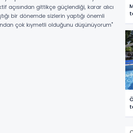
M
f açısından gittikçe güçlendiği, karar alıcı
t
ığı bir dönemde sizlerin yaptığı önemli
çısından çok kıymetli olduğunu düşünüyorum"
Ö
t
Ç