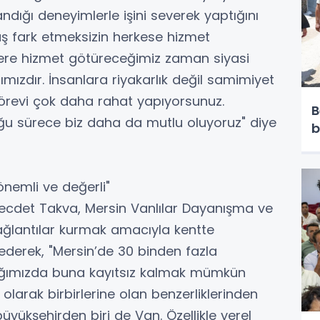
ığı deneyimlerle işini severek yaptığını
rüş fark etmeksizin herkese hizmet
r yere hizmet götüreceğimiz zaman siyasi
ızdır. İnsanlara riyakarlık değil samimiyet
örevi çok daha rahat yapıyorsunuz.
B
 sürece biz daha da mutlu oluyoruz" diye
b
önemli ve değerli"
ecdet Takva, Mersin Vanlılar Dayanışma ve
bağlantılar kurmak amacıyla kentte
ederek, "Mersin’de 30 binden fazla
ığımızda buna kayıtsız kalmak mümkün
r olarak birbirlerine olan benzerliklerinden
yükşehirden biri de Van. Özellikle yerel