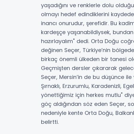
yaşadığını ve renklerle dolu olduğunu 
olmayı hedef edindiklerini kaydeden 
inancı onurudur, şerefidir. Bu kadim
kardeşçe yaşanabildiysek, bundan 
hazırlayalım" dedi. Orta Doğu co
değinen Seçer, Türkiye’nin bölged
birkaç önemli ülkeden bir tanesi o
Geçmişten dersler çıkararak gelece
Seçer, Mersin’in de bu düşünce ile 
Şırnaklı, Erzurumlu, Karadenizli, Eg
yönettiğimiz için herkes mutlu" diy
göç aldığından söz eden Seçer, s
nedeniyle kente Orta Doğu, Balkanl
belirtti.