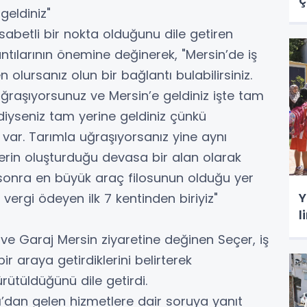
 geldiniz"
n isabetli bir nokta olduğunu dile getiren
antılarının önemine değinerek, "Mersin’de iş
 olursanız olun bir bağlantı bulabilirsiniz.
uğraşıyorsunuz ve Mersin’e geldiniz işte tam
ldiyseniz tam yerine geldiniz çünkü
var. Tarımla uğraşıyorsanız yine aynı
rlerin oluşturduğu devasa bir alan olarak
 sonra en büyük araç filosunun olduğu yer
Y
 vergi ödeyen ilk 7 kentinden biriyiz"
l
e Garaj Mersin ziyaretine değinen Seçer, iş
ir araya getirdiklerini belirterek
rütüldüğünü dile getirdi.
’dan gelen hizmetlere dair soruya yanıt