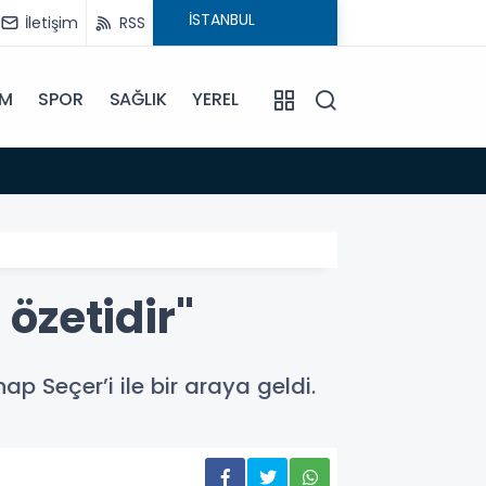
İletişim
RSS
İM
SPOR
SAĞLIK
YEREL
14:18
Büyükş
 özetidir"
p Seçer’i ile bir araya geldi.