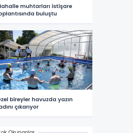
ahalle muhtarları istişare
oplantısında buluştu
zel bireyler havuzda yazın
adını çıkarıyor
ok Okunanlar