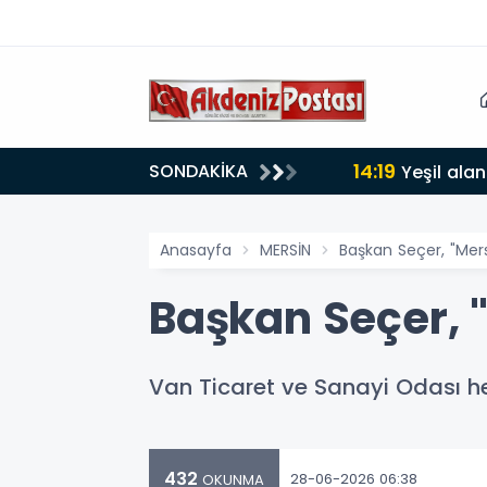
14:19
SONDAKİKA
lığı 30 dereceyi gördü
Yeşil alan
Anasayfa
MERSİN
Başkan Seçer, "Mersi
Başkan Seçer, "
Van Ticaret ve Sanayi Odası hey
432
28-06-2026 06:38
OKUNMA