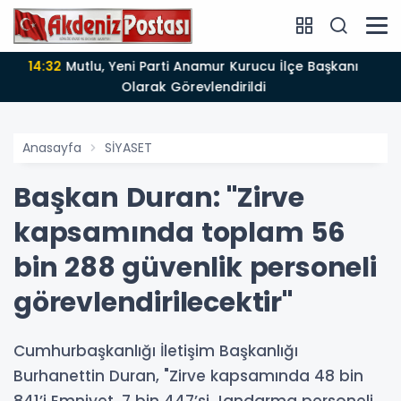
14:12
Anamur'da Kasten öldürmeye teşebbüs şüphelisi
tutuklandı
Anasayfa
SİYASET
Başkan Duran: "Zirve
kapsamında toplam 56
bin 288 güvenlik personeli
görevlendirilecektir"
Cumhurbaşkanlığı İletişim Başkanlığı
Burhanettin Duran, "Zirve kapsamında 48 bin
841’i Emniyet, 7 bin 447’si Jandarma personeli