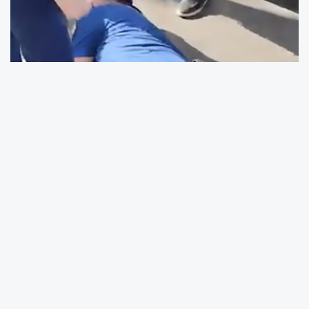
AKDENİZ POSTASI
Olay, ilçeye bağlı Gözlükule Mahallesi Sait
Bolat Bulvarı'nda meydana geldi. İddiaya göre,