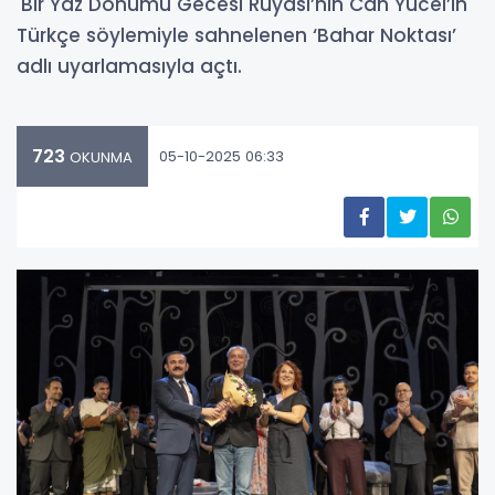
'Bir Yaz Dönümü Gecesi Rüyası’nın Can Yücel’in
Türkçe söylemiyle sahnelenen ‘Bahar Noktası’
adlı uyarlamasıyla açtı.
723
05-10-2025 06:33
OKUNMA