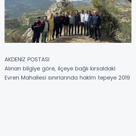
AKDENİZ POSTASI
Alınan bilgiye göre, ilçeye bağlı kırsaldaki
Evren Mahallesi sınırlarında hakim tepeye 2019
yılında yörenin gençleri tarafından dikilen
direkteki Türk bayrağının rüzgarla aşağıya
indiğini düşünen 19 yaşındaki Melike Bekler,
duyarlılık gösterdi. Yüyüreyek dağın tepesine
çıkan genç kız, bayrağın yıprandığını belirterek
durumun üzücü olduğunu ifade edip