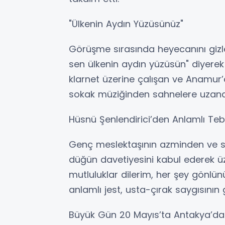
​"Ülkenin Aydın Yüzüsünüz"
​Görüşme sırasında heyecanını gizl
sen ülkenin aydın yüzüsün" diyerek 
klarnet üzerine çalışan ve Anamur
sokak müziğinden sahnelere uzanan
​Hüsnü Şenlendirici’den Anlamlı Teb
​Genç meslektaşının azminden ve s
düğün davetiyesini kabul ederek üz
mutluluklar dilerim, her şey gönlü
anlamlı jest, usta-çırak saygısının 
​Büyük Gün 20 Mayıs’ta Antakya’da