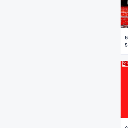
6
S
A