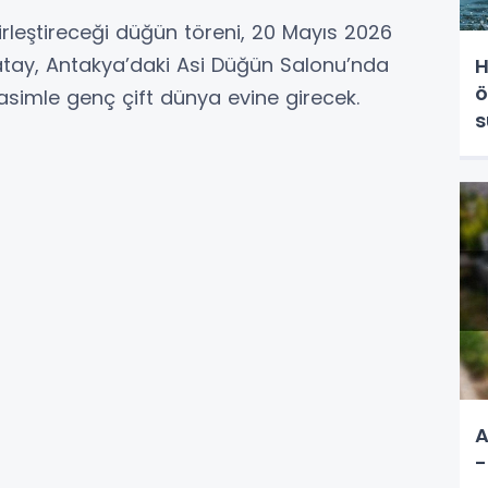
 birleştireceği düğün töreni, 20 Mayıs 2026
ay, Antakya’daki Asi Düğün Salonu’nda
H
ö
asimle genç çift dünya evine girecek.
s
A
-