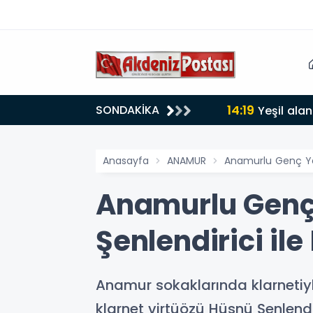
14:19
SONDAKİKA
lığı 30 dereceyi gördü
Yeşil alan
Anasayfa
ANAMUR
Anamurlu Genç Yet
Anamurlu Genç 
Şenlendirici ile
​Anamur sokaklarında klarneti
klarnet virtüözü Hüsnü Şenlendir