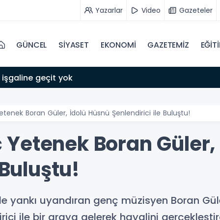
Yazarlar
Video
Gazeteler
GÜNCEL
SİYASET
EKONOMİ
GAZETEMİZ
EĞİT
 işgaline geçit yok
enek Boran Güler, İdolü Hüsnü Şenlendirici ile Buluştu!
Yetenek Boran Güler, 
 Buluştu!
yle yankı uyandıran genç müzisyen Boran Güle
ici ile bir araya gelerek hayalini gerçekleştir