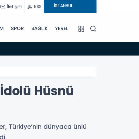
İletişim
RSS
İM
SPOR
SAĞLIK
YEREL
14:18
Büyükş
İdolü Hüsnü
r, Türkiye’nin dünyaca ünlü
di.