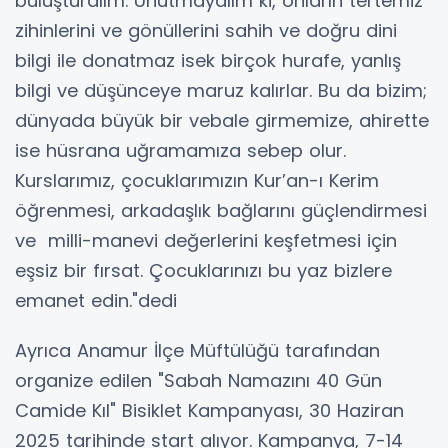
buluşturalım. Unutmayalım ki, onların tertemiz
zihinlerini ve gönüllerini sahih ve doğru dini
bilgi ile donatmaz isek birçok hurafe, yanlış
bilgi ve düşünceye maruz kalırlar. Bu da bizim;
dünyada büyük bir vebale girmemize, ahirette
ise hüsrana uğramamıza sebep olur.
Kurslarımız, çocuklarımızın Kur’an-ı Kerim
öğrenmesi, arkadaşlık bağlarını güçlendirmesi
ve milli-manevi değerlerini keşfetmesi için
eşsiz bir fırsat. Çocuklarınızı bu yaz bizlere
emanet edin."dedi
Ayrıca Anamur İlçe Müftülüğü tarafından
organize edilen "Sabah Namazını 40 Gün
Camide Kıl" Bisiklet Kampanyası, 30 Haziran
2025 tarihinde start alıyor. Kampanya, 7-14