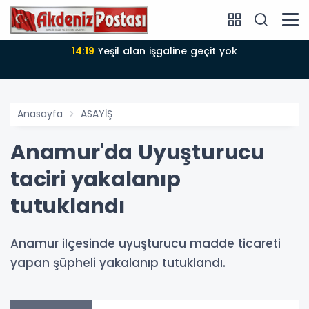
14:18
Büyükşehir Belediyesi sürdürülebilir kalkınmada
zirvede
Anasayfa
ASAYİŞ
Anamur'da Uyuşturucu
taciri yakalanıp
tutuklandı
Anamur ilçesinde uyuşturucu madde ticareti
yapan şüpheli yakalanıp tutuklandı.