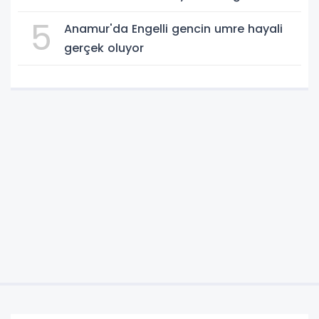
dereceyi gördü
5
Anamur'da Engelli gencin umre hayali
gerçek oluyor