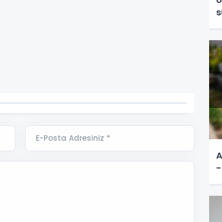
s
E-Posta Adresiniz *
A
-