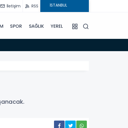
İletişim
RSS
İM
SPOR
SAĞLIK
YEREL
14:18
Büyükş
aşanacak.