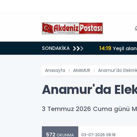
14:19
SONDAKİKA
lığı 30 dereceyi gördü
Yeşil alan
Anasayfa
ANAMUR
Anamur'da Elektrik
Anamur'da Elekt
3 Temmuz 2026 Cuma günü Mersin
572
03-07-2026 08:18
OKUNMA