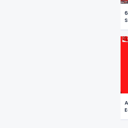
6
S
A
E