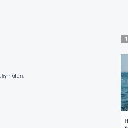
lışmaları.
H
ö