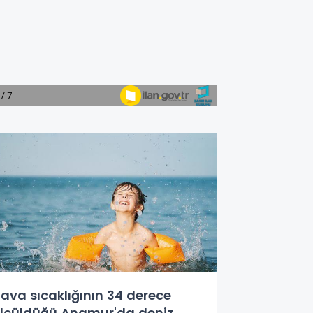
ava sıcaklığının 34 derece
lçüldüğü Anamur'da deniz