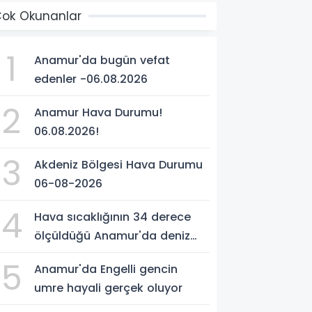
ok Okunanlar
1
Anamur'da bugün vefat
edenler -06.08.2026
2
Anamur Hava Durumu!
06.08.2026!
3
Akdeniz Bölgesi Hava Durumu
06-08-2026
4
Hava sıcaklığının 34 derece
ölçüldüğü Anamur'da deniz
suyu sıcaklığı 30 dereceyi
5
Anamur'da Engelli gencin
gördü
umre hayali gerçek oluyor