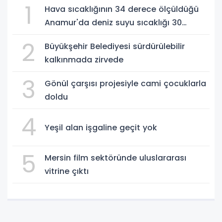
1
Hava sıcaklığının 34 derece ölçüldüğü
Anamur'da deniz suyu sıcaklığı 30
dereceyi gördü
2
Büyükşehir Belediyesi sürdürülebilir
kalkınmada zirvede
3
Gönül çarşısı projesiyle cami çocuklarla
doldu
4
Yeşil alan işgaline geçit yok
5
Mersin film sektöründe uluslararası
vitrine çıktı