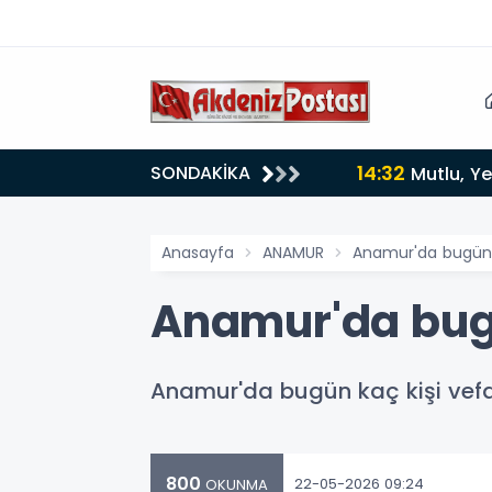
14:32
SONDAKİKA
Mutlu, Ye
Anasayfa
ANAMUR
Anamur'da bugün 
Anamur'da bugü
Anamur'da bugün kaç kişi vefat 
800
22-05-2026 09:24
OKUNMA