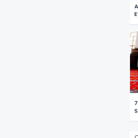
A
E
7
S
Ç