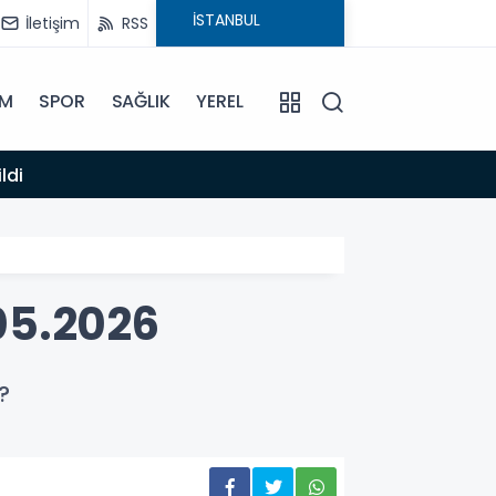
İletişim
RSS
İM
SPOR
SAĞLIK
YEREL
14:12
ldi
Anamur
05.2026
?