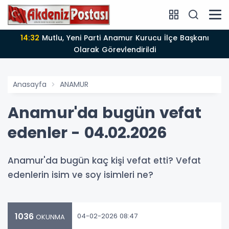
14:12
Anamur'da Kasten öldürmeye teşebbüs şüphelisi
tutuklandı
Anasayfa
ANAMUR
Anamur'da bugün vefat
edenler - 04.02.2026
Anamur'da bugün kaç kişi vefat etti? Vefat
edenlerin isim ve soy isimleri ne?
1036
04-02-2026 08:47
OKUNMA