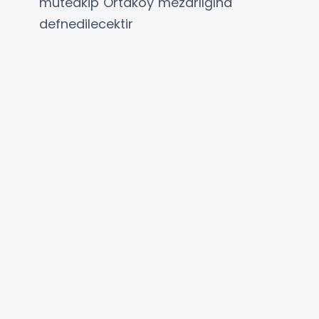
müteakip Ortaköy mezarlığına
defnedilecektir