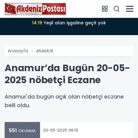
14:18
Büyükşehir Belediyesi sürdürülebilir kalkınmada
zirvede
Anasayfa
ANAMUR
Anamur’da Bugün 20-05-
2025 nöbetçi Eczane
Anamur'da bugün açık olan nöbetçi eczane
belli oldu.
551
20-05-2025 08:19
OKUNMA