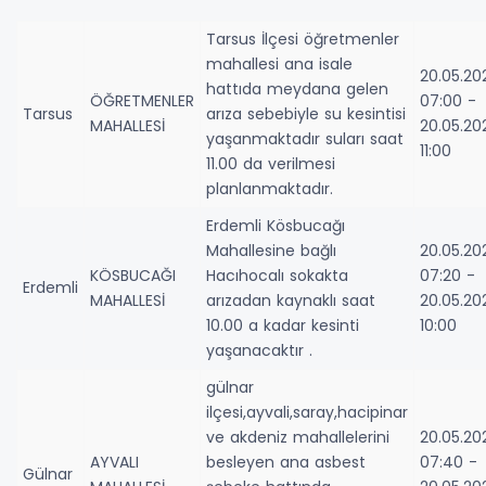
Tarsus İlçesi öğretmenler
mahallesi ana isale
20.05.20
hattıda meydana gelen
ÖĞRETMENLER
07:00 -
Tarsus
arıza sebebiyle su kesintisi
MAHALLESİ
20.05.20
yaşanmaktadır suları saat
11:00
11.00 da verilmesi
planlanmaktadır.
Erdemli Kösbucağı
Mahallesine bağlı
20.05.20
KÖSBUCAĞI
Hacıhocalı sokakta
07:20 -
Erdemli
MAHALLESİ
arızadan kaynaklı saat
20.05.20
10.00 a kadar kesinti
10:00
yaşanacaktır .
gülnar
ilçesi,ayvali,saray,hacipinar
ve akdeniz mahallelerini
20.05.20
AYVALI
besleyen ana asbest
07:40 -
Gülnar