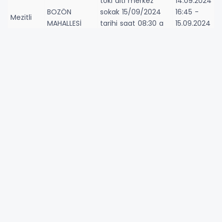
toki altı merkez
14.09.2024
BOZÖN
sokak 15/09/2024
16:45 -
Mezitli
MAHALLESİ
tarihi saat 08:30 a
15.09.2024
kadar su kesintisi
08:30
yaşanacaktır.
Anamur ilçesi
Çarıklar mahallesi
14.09.2024
meydana gelen
ÇARIKLAR
18:50 -
Anamur
arızadan dolayı
MAHALLESİ
15.09.2024
sabah saat 11.00 a
11:00
kadar belli bölgede
kesinti olacaktır
Erdemli Kargıpınarı
Mahallesi D400
karayolu kuzeyinde
15.09.2024
KARGIPINARI
oluşan şebeke hattı
00:09 -
Erdemli
MAHALLESİ
arızası nedeniyle
15.09.2024
saat 12.00’a kadar
12:00
içme suyu kesintisi