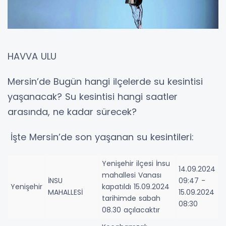
HAVVA ULU
Mersin’de Bugün hangi ilçelerde su kesintisi
yaşanacak? Su kesintisi hangi saatler
arasında, ne kadar sürecek?
İşte Mersin’de son yaşanan su kesintileri:
Yenişehir ilçesi İnsu
14.09.2024
mahallesi Vanası
İNSU
09:47 -
Yenişehir
kapatıldı 15.09.2024
MAHALLESİ
15.09.2024
tarihimde sabah
08:30
08.30 açılacaktır