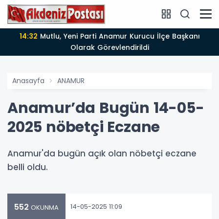
14:12
Anamur'da Kasten öldürmeye teşebbüs şüphelisi
Olarak Görevlendirildi
Anasayfa
ANAMUR
Anamur’da Bugün 14-05-
2025 nöbetçi Eczane
Anamur'da bugün açık olan nöbetçi eczane
belli oldu.
552
14-05-2025 11:09
OKUNMA