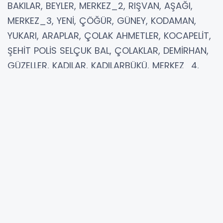
BAKILAR, BEYLER, MERKEZ_2, RIŞVAN, AŞAĞI,
MERKEZ_3, YENİ, ÇÖĞÜR, GÜNEY, KODAMAN,
YUKARI, ARAPLAR, ÇOLAK AHMETLER, KOCAPELİT,
ŞEHİT POLİS SELÇUK BAL, ÇOLAKLAR, DEMİRHAN,
GÜZELLER, KADILAR, KADILARBÜKÜ, MERKEZ_4,
2001, 2007, 2010, 2011, 2013, AŞAĞI-, KAŞ
YAYLASI, KOCAMURT
YORUMLAR
Adınız *
E-Posta Adresiniz *