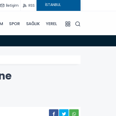
İletişim
RSS
İM
SPOR
SAĞLIK
YEREL
14:18
Büyükş
ne