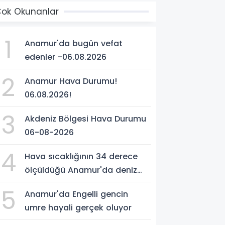
ok Okunanlar
1
Anamur'da bugün vefat
edenler -06.08.2026
2
Anamur Hava Durumu!
06.08.2026!
3
Akdeniz Bölgesi Hava Durumu
06-08-2026
4
Hava sıcaklığının 34 derece
ölçüldüğü Anamur'da deniz
suyu sıcaklığı 30 dereceyi
5
Anamur'da Engelli gencin
gördü
umre hayali gerçek oluyor