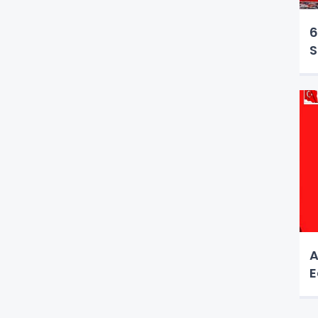
6
S
A
E