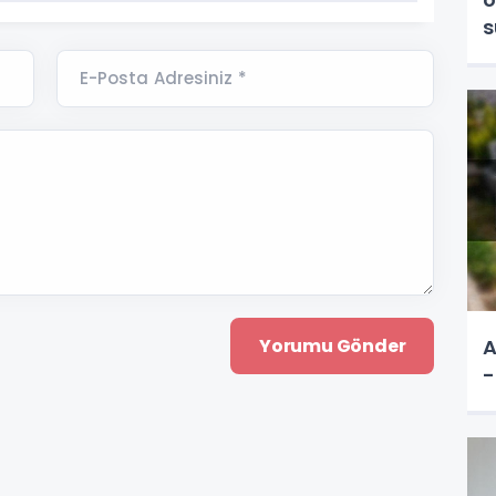
s
E-Posta Adresiniz *
A
-