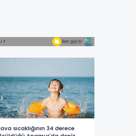
ava sıcaklığının 34 derece
lçüldüğü Anamur'da deniz