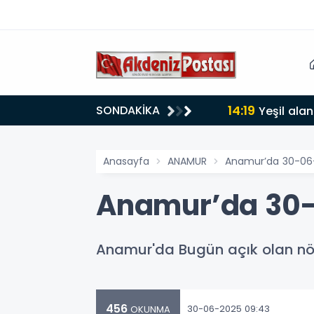
14:19
SONDAKİKA
lığı 30 dereceyi gördü
Yeşil alan
Anasayfa
ANAMUR
Anamur’da 30-06
Anamur’da 30-
Anamur'da Bugün açık olan nöb
456
30-06-2025 09:43
OKUNMA