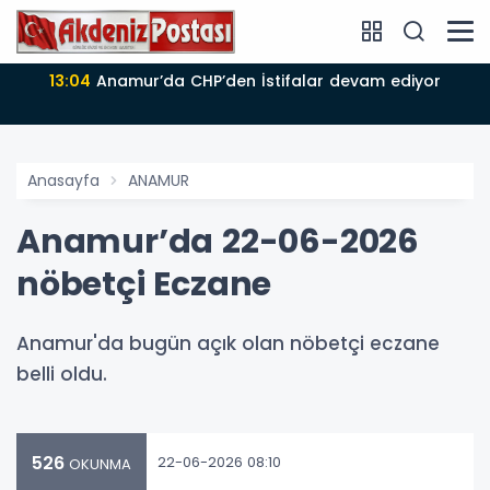
ediyor
13:04
Büyükşehir Belediyesi kursları LGS’de başarı
getirdi
Anasayfa
ANAMUR
Anamur’da 22-06-2026
nöbetçi Eczane
Anamur'da bugün açık olan nöbetçi eczane
belli oldu.
526
22-06-2026 08:10
OKUNMA