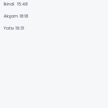
İkindi 15:48
Akşam 18:18
Yatsı 19:31
YORUMLAR
Adınız *
E-Posta Adresiniz *
Yorumunuz *