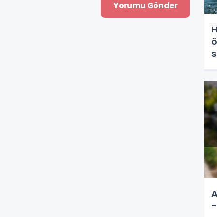
H
ö
s
A
-