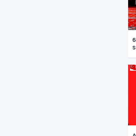
6
S
A