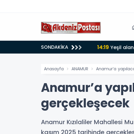
14:19
SONDAKİKA
lığı 30 dereceyi gördü
Yeşil alan
Anasayfa
ANAMUR
Anamur’a yapılaca
Anamur’a yapıl
gerçekleşecek
Anamur Kızılaliler Mahallesi M
kasım 2025 tarihinde gerçekleşt