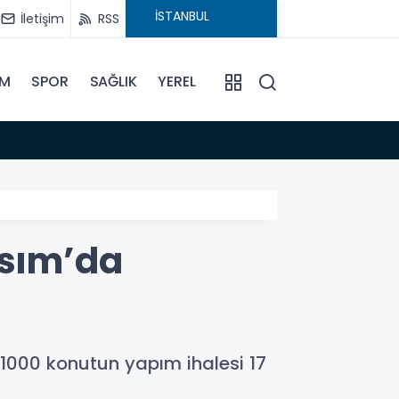
İletişim
RSS
İM
SPOR
SAĞLIK
YEREL
14:18
Büyükş
asım’da
 1000 konutun yapım ihalesi 17