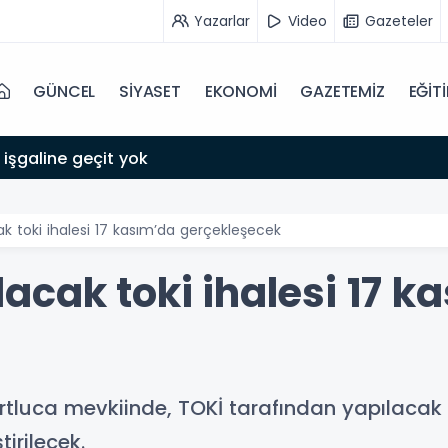
Yazarlar
Video
Gazeteler
GÜNCEL
SİYASET
EKONOMİ
GAZETEMİZ
EĞİT
 işgaline geçit yok
k toki ihalesi 17 kasım’da gerçekleşecek
acak toki ihalesi 17 k
urtluca mevkiinde, TOKİ tarafından yapılacak
irilecek.