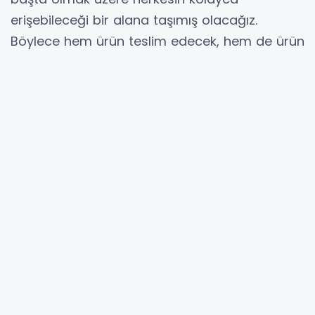
erişebileceği bir alana taşımış olacağız.
Böylece hem ürün teslim edecek, hem de ürün
alacak hemşehrilerimizin işlerini kolaylaştırmış
olacağız.
Şu anda 100 metrekarelik bir alanda hizmet
vermeye çalışan Hanımeli İhtiyaç Bankası'nı,
yaklaşık 1000 metrekarelik bir alanda daha
geniş amaçlı hizmetlerin verileceği çok daha
geniş bir alana taşımış olacağız.
Bu taşınma ile hem ev eşyası, kıyafet, öğrenci
ihtiyacı malzeme gibi ürün çeşitliliğimizi ve
sayısını arttırmış olacağız, hem de sergileme
kolaylığı sağlamış olacağız.