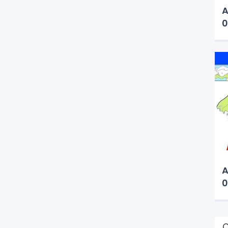
A
0
A
0
Ç