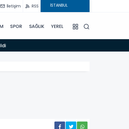
İletişim
RSS
İM
SPOR
SAĞLIK
YEREL
14:12
ldi
Anamur