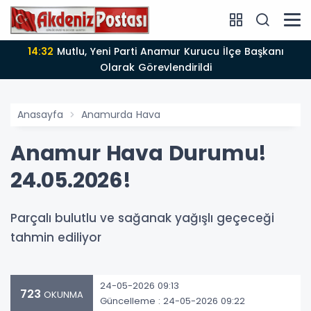
14:12
Anamur'da Kasten öldürmeye teşebbüs şüphelisi
tutuklandı
Anasayfa
Anamurda Hava
Anamur Hava Durumu!
24.05.2026!
Parçalı bulutlu ve sağanak yağışlı geçeceği
tahmin ediliyor
24-05-2026 09:13
723
OKUNMA
Güncelleme : 24-05-2026 09:22