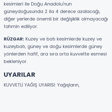
kesimleri ile Doğu Anadolu'nun
güneydoğusunda 2 ila 4 derece azalacağı,
diğer yerlerde önemli bir değişiklik olmayacağı
tahmin ediliyor.
RÜZGAR:
Kuzey ve batı kesimlerde kuzey ve
kuzeybatı, güney ve doğu kesimlerde güney
yönlerden hafif, ara sıra orta kuvvette esmesi
bekleniyor.
UYARILAR
KUVVETLİ YAĞIŞ UYARISI: Yağışların,
Marmara’nın doğusu, İç Ege, Batı Akdeniz’in iç
kesimleri, İç Anadolu’nun kuzey ve batısı, Batı
Karadeniz (Sinop hariç), Orta ve Doğu