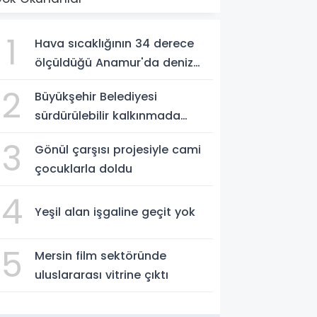
1
Hava sıcaklığının 34 derece
ölçüldüğü Anamur'da deniz
suyu sıcaklığı 30 dereceyi
2
Büyükşehir Belediyesi
gördü
sürdürülebilir kalkınmada
zirvede
3
Gönül çarşısı projesiyle cami
çocuklarla doldu
4
Yeşil alan işgaline geçit yok
5
Mersin film sektöründe
uluslararası vitrine çıktı