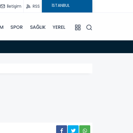
İletişim
RSS
İM
SPOR
SAĞLIK
YEREL
11:10
9 Ağust