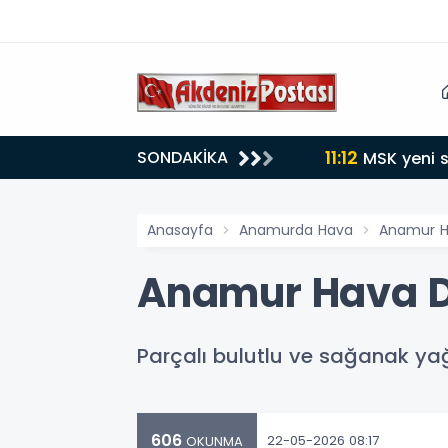
11:12
SONDAKİKA
MSK yeni s
Anasayfa
Anamurda Hava
Anamur H
Anamur Hava D
Parçalı bulutlu ve sağanak yağ
606
22-05-2026 08:17
OKUNMA