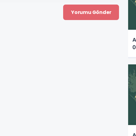
A
0
A