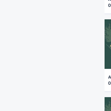
0
A
0