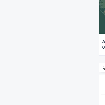
A
0
Ç