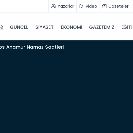
Yazarlar
Video
Gazeteler
GÜNCEL
SİYASET
EKONOMİ
GAZETEMİZ
EĞİT
os Anamur Namaz Saatleri