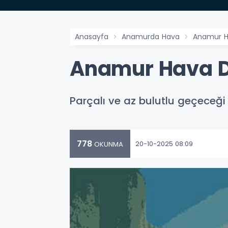
Anasayfa
Anamurda Hava
Anamur H
Anamur Hava D
Parçalı ve az bulutlu geçeceği 
778
20-10-2025 08:09
OKUNMA