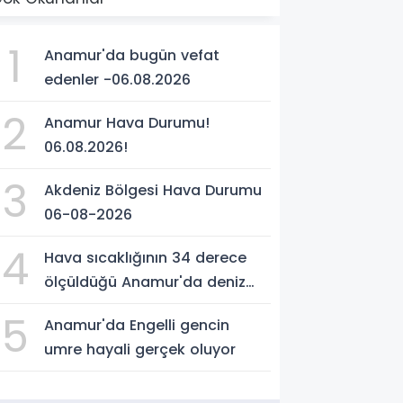
1
Anamur'da bugün vefat
edenler -06.08.2026
2
Anamur Hava Durumu!
06.08.2026!
3
Akdeniz Bölgesi Hava Durumu
06-08-2026
4
Hava sıcaklığının 34 derece
ölçüldüğü Anamur'da deniz
suyu sıcaklığı 30 dereceyi
5
Anamur'da Engelli gencin
gördü
umre hayali gerçek oluyor