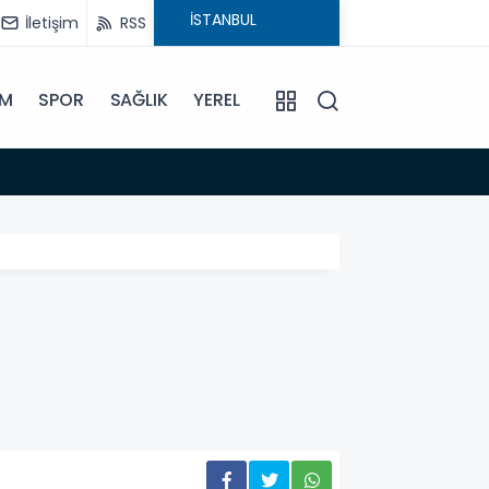
İletişim
RSS
İM
SPOR
SAĞLIK
YEREL
14:18
Büyükş