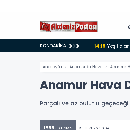
14:19
SONDAKİKA
lığı 30 dereceyi gördü
Yeşil alan
Anasayfa
Anamurda Hava
Anamur Ha
Anamur Hava D
Parçalı ve az bulutlu geçeceği 
1566
19-11-2025 08:34
OKUNMA