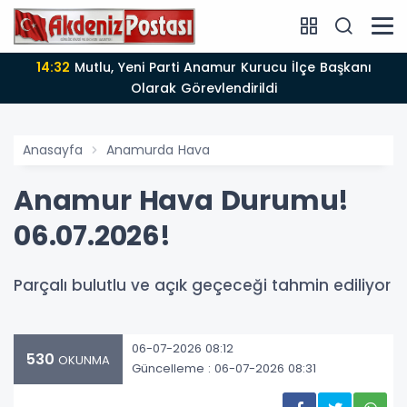
14:12
Anamur'da Kasten öldürmeye teşebbüs şüphelisi
rak Görevlendirildi
Anasayfa
Anamurda Hava
Anamur Hava Durumu!
06.07.2026!
Parçalı bulutlu ve açık geçeceği tahmin ediliyor
06-07-2026 08:12
530
OKUNMA
Güncelleme : 06-07-2026 08:31