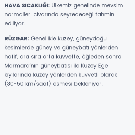
HAVA SICAKLIĞI:
Ülkemiz genelinde mevsim
normalleri civarında seyredeceği tahmin
ediliyor.
RÜZGAR:
Genellikle kuzey, güneydoğu
kesimlerde güney ve güneybatı yönlerden
hafif, ara sıra orta kuvvette, öğleden sonra
Marmara’nın güneybatısı ile Kuzey Ege
kıyılarında kuzey yönlerden kuvvetli olarak
(30-50 km/saat) esmesi bekleniyor.
UYARILAR
KUVVETLİ YAĞIŞ UYARISI: Yağışların; sabah
saatlerine Samsun'un doğu ilçeleri, Ordu ve
Giresun çevrelerinde; öğleden sonra Rize,