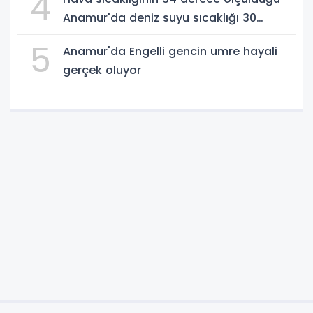
4
Anamur'da deniz suyu sıcaklığı 30
dereceyi gördü
5
Anamur'da Engelli gencin umre hayali
gerçek oluyor