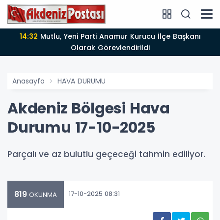
14:12
Anamur'da Kasten öldürmeye teşebbüs şüphelisi
Olarak Görevlendirildi
Anasayfa
HAVA DURUMU
Akdeniz Bölgesi Hava
Durumu 17-10-2025
Parçalı ve az bulutlu geçeceği tahmin ediliyor.
819
17-10-2025 08:31
OKUNMA