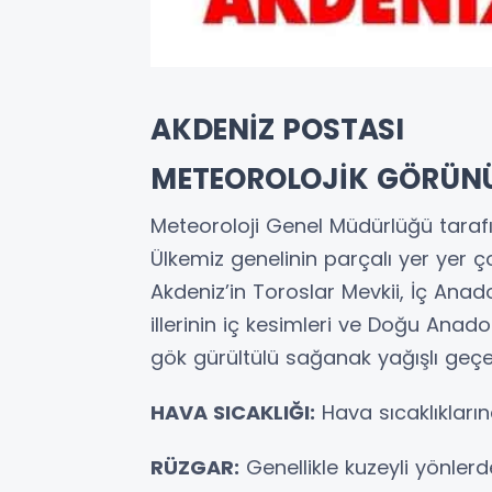
AKDENİZ POSTASI
METEOROLOJİK GÖRÜN
Meteoroloji Genel Müdürlüğü taraf
Ülkemiz genelinin parçalı yer yer ço
Akdeniz’in Toroslar Mevkii, İç Anad
illerinin iç kesimleri ve Doğu An
gök gürültülü sağanak yağışlı geçe
HAVA SICAKLIĞI:
Hava sıcaklıkların
RÜZGAR:
Genellikle kuzeyli yönler