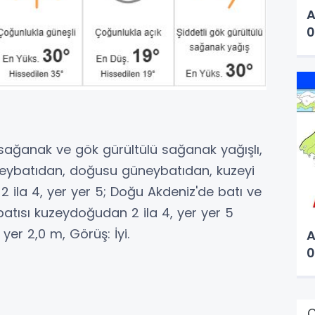
A
0
lı sağanak ve gök gürültülü sağanak yağışlı,
uzeybatıdan, doğusu güneybatıdan, kuzeyi
ila 4, yer yer 5; Doğu Akdeniz'de batı ve
atısı kuzeydoğudan 2 ila 4, yer yer 5
 yer 2,0 m, Görüş: İyi.
A
0
Ç