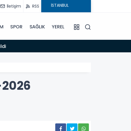
İletişim
RSS
İM
SPOR
SAĞLIK
YEREL
14:12
ldi
Anamur
-2026