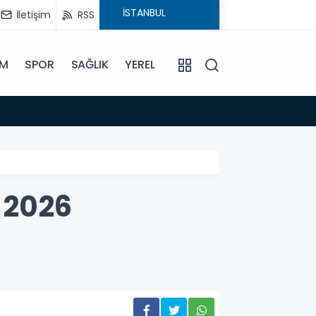
İletişim
RSS
İM
SPOR
SAĞLIK
YEREL
14:18
Büyükş
-2026