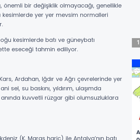
 önemli bir değişiklik olmayacağı, genellikle
 kesimlerde yer yer mevsim normalleri
r.
doğu kesimlerde batı ve güneybatı
ette eseceği tahmin ediliyor.
 Kars, Ardahan, Iğdır ve Ağrı çevrelerinde yer
ni sel, su baskını, yıldırım, ulaşımda
 anında kuvvetli rüzgar gibi olumsuzluklara
A
kdeniz (K. Maraş hariç) ile Antalya’nın batı
0