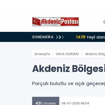
14:19
SONDAKİKA
lığı 30 dereceyi gördü
Yeşil alan
Anasayfa
HAVA DURUMU
Akdeniz Bö
Akdeniz Bölge
Parçalı bulutlu ve açık geçeceğ
431
08-07-2026 08:04
OKUNMA