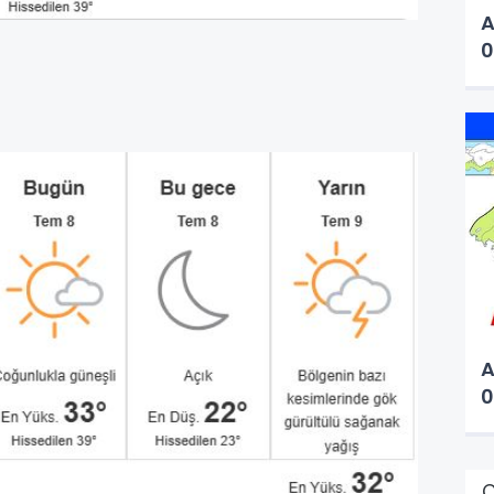
A
0
A
0
Ç