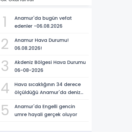
1
Anamur'da bugün vefat
edenler -06.08.2026
2
Anamur Hava Durumu!
06.08.2026!
3
Akdeniz Bölgesi Hava Durumu
06-08-2026
4
Hava sıcaklığının 34 derece
ölçüldüğü Anamur'da deniz
suyu sıcaklığı 30 dereceyi
5
Anamur'da Engelli gencin
gördü
umre hayali gerçek oluyor