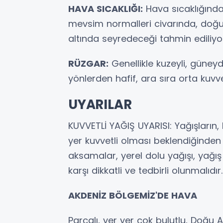
HAVA SICAKLIĞI:
Hava sıcaklığında,
mevsim normalleri civarında, doğu
altında seyredeceği tahmin ediliyo
RÜZGAR:
Genellikle kuzeyli, güney
yönlerden hafif, ara sıra orta kuvv
UYARILAR
KUVVETLİ YAĞIŞ UYARISI: Yağışların,
yer kuvvetli olması beklendiğinden a
aksamalar, yerel dolu yağışı, yağış
karşı dikkatli ve tedbirli olunmalıdır.
AKDENİZ BÖLGEMİZ'DE HAVA
Parçalı, yer yer çok bulutlu, Doğu A