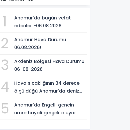
1
Anamur'da bugün vefat
edenler -06.08.2026
2
Anamur Hava Durumu!
06.08.2026!
3
Akdeniz Bölgesi Hava Durumu
06-08-2026
4
Hava sıcaklığının 34 derece
ölçüldüğü Anamur'da deniz
suyu sıcaklığı 30 dereceyi
5
Anamur'da Engelli gencin
gördü
umre hayali gerçek oluyor