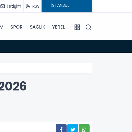
İletişim
RSS
İM
SPOR
SAĞLIK
YEREL
14:18
Büyükş
-2026