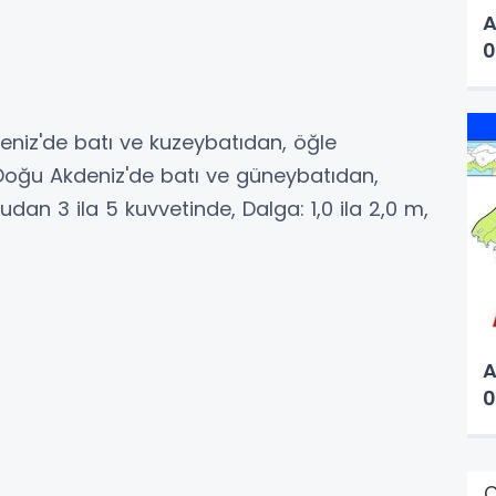
A
0
deniz'de batı ve kuzeybatıdan, öğle
 Doğu Akdeniz'de batı ve güneybatıdan,
an 3 ila 5 kuvvetinde, Dalga: 1,0 ila 2,0 m,
A
0
Ç