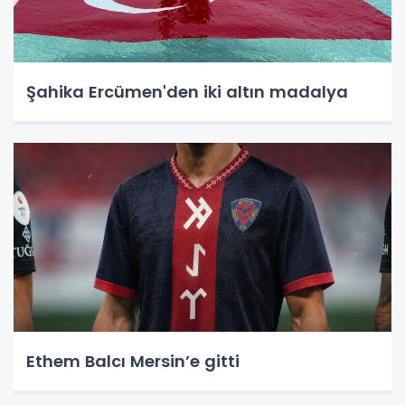
Şahika Ercümen'den iki altın madalya
Ethem Balcı Mersin’e gitti