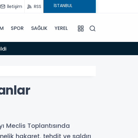
İletişim
RSS
İM
SPOR
SAĞLIK
YEREL
14:12
ldi
Anamur
anlar
yı Meclis Toplantısında
elik hakaret, tehdit ve saldırı