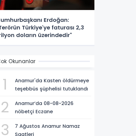
umhurbaşkanı Erdoğan:
Terörün Türkiye'ye faturası 2,3
rilyon doların üzerindedir"
ok Okunanlar
1
Anamur'da Kasten öldürmeye
teşebbüs şüphelisi tutuklandı
2
Anamur’da 08-08-2026
nöbetçi Eczane
3
7 Ağustos Anamur Namaz
Saatleri