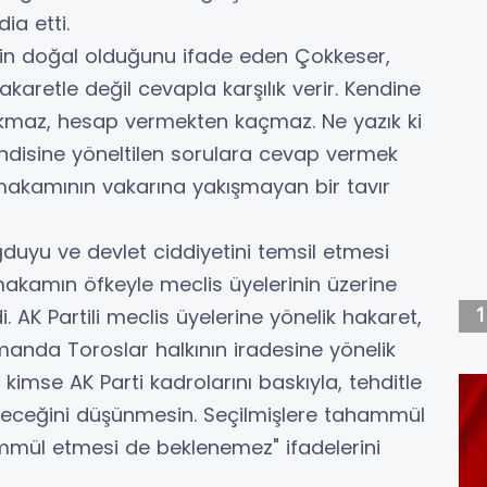
dia etti.
min doğal olduğunu ifade eden Çokkeser,
aretle değil cevapla karşılık verir. Kendine
orkmaz, hesap vermekten kaçmaz. Ne yazık ki
endisine yöneltilen sorulara cevap vermek
makamının vakarına yakışmayan bir tavır
duyu ve devlet ciddiyetini temsil etmesi
 makamın öfkeyle meclis üyelerinin üzerine
. AK Partili meclis üyelerine yönelik hakaret,
zamanda Toroslar halkının iradesine yönelik
imse AK Parti kadrolarını baskıyla, tehditle
abileceğini düşünmesin. Seçilmişlere tahammül
mül etmesi de beklenemez" ifadelerini