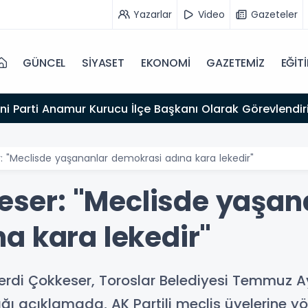
Yazarlar
Video
Gazeteler
GÜNCEL
SİYASET
EKONOMİ
GAZETEMİZ
EĞİT
ni Parti Anamur Kurucu İlçe Başkanı Olarak Görevlendiri
er: "Meclisde yaşananlar demokrasi adına kara lekedir"
keser: "Meclisde yaşan
a kara lekedir"
 Ferdi Çokkeser, Toroslar Belediyesi Temmuz A
ğı açıklamada, AK Partili meclis üyelerine yön