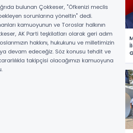
ğrıda bulunan Çokkeser, "Öfkenizi meclis
bekleyen sorunlarına yöneltin" dedi.
nanları kamuoyunun ve Toroslar halkının
kkeser, AK Parti teşkilatları olarak geri adım
M
slarımızın hakkını, hukukunu ve milletimizin
İ
a devam edeceğiz. Söz konusu tehdit ve
G
 kararlılıkla takipçisi olacağımızı kamuoyuna
.