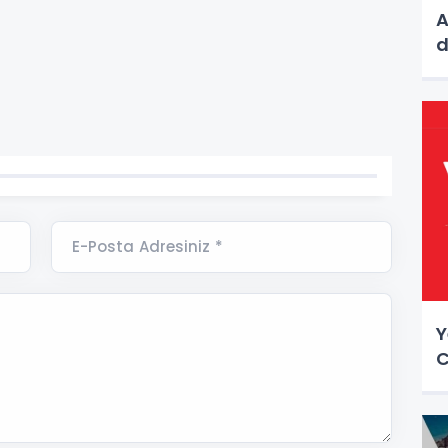
A
d
E-Posta Adresiniz *
Y
C