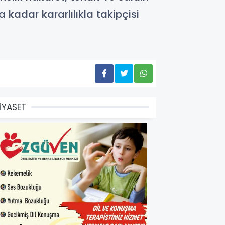
a kadar kararlılıkla takipçisi
İYASET