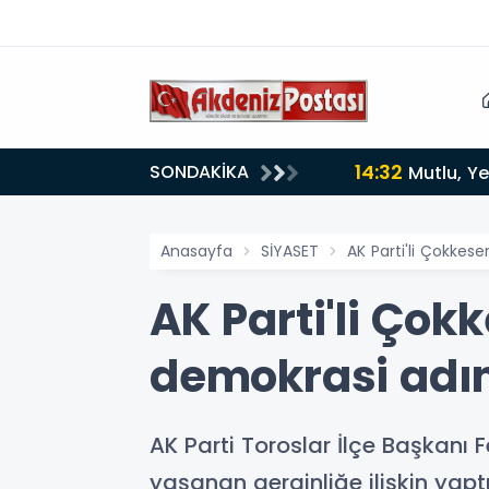
14:32
SONDAKİKA
Mutlu, Ye
Anasayfa
SİYASET
AK Parti'li Çokkes
AK Parti'li Çok
demokrasi adın
AK Parti Toroslar İlçe Başkanı
yaşanan gerginliğe ilişkin yaptı