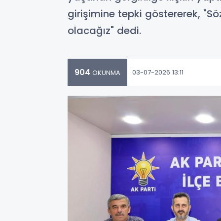
girişimine tepki göstererek, "Sö
olacağız" dedi.
904
03-07-2026 13:11
OKUNMA